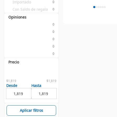
Importado
0
Con Saldo de regalo
0
Opiniones
0
0
0
0
0
Precio
$1,819
$1,819
Desde
Hasta
Aplicar filtros