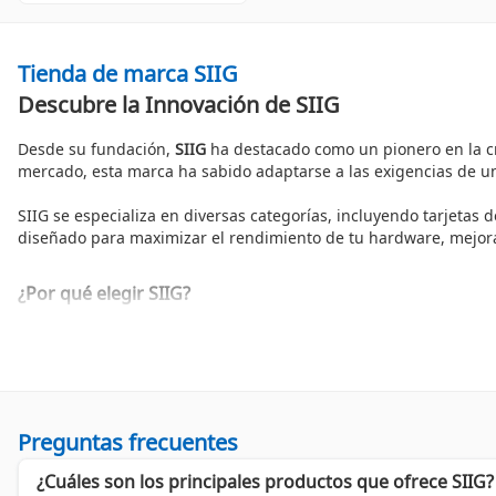
Tienda de marca SIIG
Descubre la Innovación de SIIG
Desde su fundación,
SIIG
ha destacado como un pionero en la cre
mercado, esta marca ha sabido adaptarse a las exigencias de un
SIIG se especializa en diversas categorías, incluyendo tarjetas
diseñado para maximizar el rendimiento de tu hardware, mejora
¿Por qué elegir SIIG?
Los productos de SIIG no solo son de alta calidad, sino que han 
mercado en soluciones de conectividad, manteniendo un compromi
Principales categorías de productos de SIIG
Tarjetas PCI Express
: Mejora la velocidad de transmisión d
Adaptadores PC USB
: Conecta tus dispositivos USB sin com
Preguntas frecuentes
Extensores y Receptores de Video
: Expande tu capacidad de
¿Cuáles son los principales productos que ofrece SIIG?
Cables PC USB
: Soluciones confiables para una conectividad