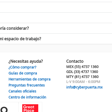
 mejora tu postura.
ado por sus productos. Ya sea que busques actualizar tu equipo o me
a nuestra variada gama de productos y descubre cómo pueden incre
ería considerar?
 y aprovecha la oportunidad de mejorar tu experiencia tecnológic
mi espacio de trabajo?
¿Necesitas ayuda?
Contacto
MEX (55) 4737 1360
¿Cómo comprar?
GDL (33) 4737 1360
Guías de compra
MTY (81) 4737 1360
Herramientas de compra
L-V 9:00AM - 6:00PM
Preguntas frecuentes
info@cyberpuerta.mx
Canales oficiales
Centro de información