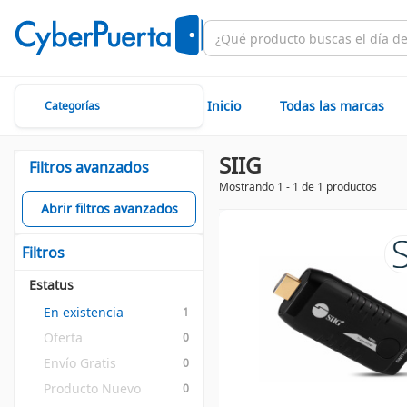
Inicio
Todas las marcas
Categorías
SIIG
Filtros avanzados
Mostrando 1 - 1 de 1 productos
Abrir filtros avanzados
Filtros
Estatus
En existencia
1
Oferta
0
Envío Gratis
0
Producto Nuevo
0