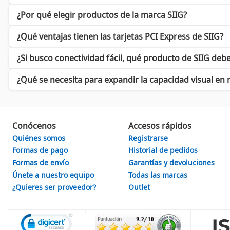
Soportes para Monitores
: Optimiza tu espacio de trabajo y
¿Por qué elegir productos de la marca SIIG?
Conviértete en parte de la revolución tecnológica
¿Qué ventajas tienen las tarjetas PCI Express de SIIG?
Con el respaldo de
SIIG
, cada aspecto de tu trabajo se ve mejor
necesario para transformar tu experiencia tecnológica. Explor
¿Si busco conectividad fácil, qué producto de SIIG deb
Visita
Cyberpuerta
para conocer más sobre los productos de SIIG
¿Qué se necesita para expandir la capacidad visual en 
Conócenos
Accesos rápidos
Quiénes somos
Registrarse
Formas de pago
Historial de pedidos
Formas de envío
Garantías y devoluciones
Únete a nuestro equipo
Todas las marcas
¿Quieres ser proveedor?
Outlet