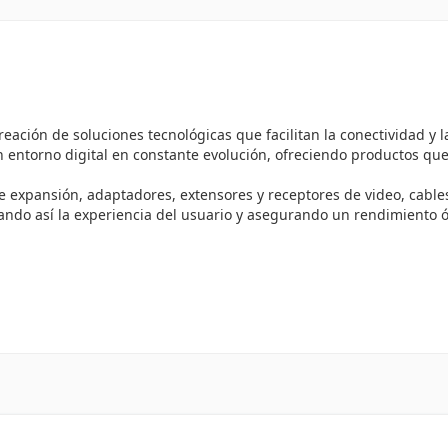
ación de soluciones tecnológicas que facilitan la conectividad y l
 entorno digital en constante evolución, ofreciendo productos que
 de expansión, adaptadores, extensores y receptores de video, cabl
ndo así la experiencia del usuario y asegurando un rendimiento 
recibido numerosos reconocimientos en la industria por su eficienc
so constante con la innovación y la satisfacción del cliente.
e datos entre tu PC y componentes de hardware.
plicaciones.
 visualización en múltiples pantallas.
 sin interrupciones.