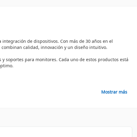
a integración de dispositivos. Con más de 30 años en el
 combinan calidad, innovación y un diseño intuitivo.
es y soportes para monitores. Cada uno de estos productos está
óptimo.
ia y durabilidad. La marca se encuentra entre los líderes del
Mostrar más