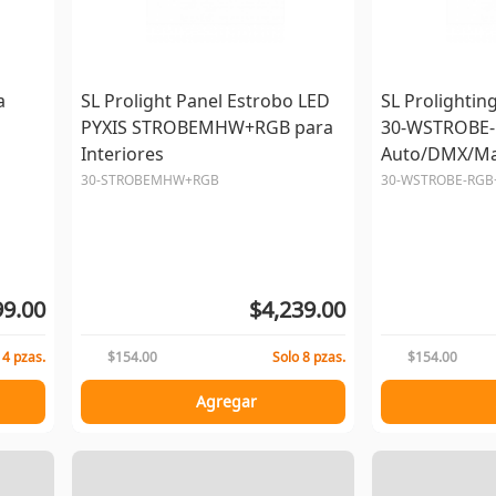
a
SL Prolight Panel Estrobo LED
SL Prolightin
PYXIS STROBEMHW+RGB para
30-WSTROBE
Interiores
Auto/DMX/Ma
Esclavo/Audi
30-STROBEMHW+RGB
30-WSTROBE-RG
200W, 1 Pieza
99.00
$4,239.00
 4 pzas.
$154.00
Solo 8 pzas.
$154.00
Agregar