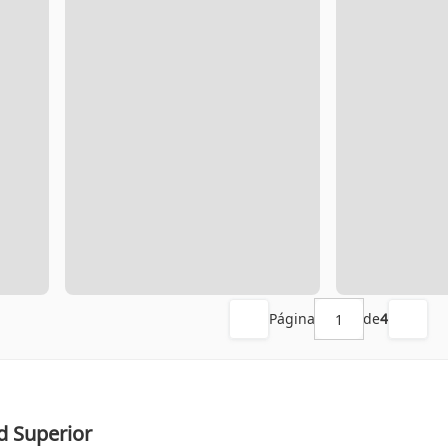
Página
de
4
d Superior