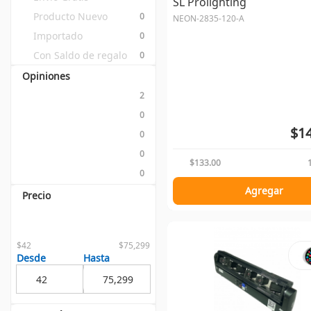
SL Prolighting
Producto Nuevo
0
NEON-2835-120-A
Importado
0
Con Saldo de regalo
0
Opiniones
2
0
$14
0
0
$133.00
0
Agregar
Precio
$42
$75,299
Desde
Hasta