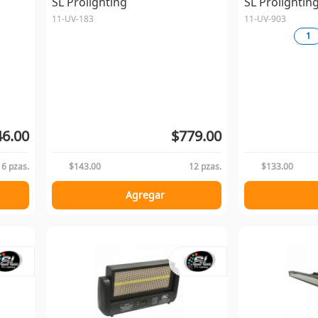
SL Prolighting
SL Prolightin
11-UV-183
11-UV-903
1
6.00
$779.00
16 pzas.
$143.00
12 pzas.
$133.00
Agregar