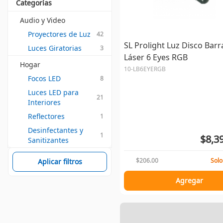
Categorías
Audio y Video
Proyectores de Luz
42
SL Prolight Luz Disco Barr
Luces Giratorias
3
Láser 6 Eyes RGB
Hogar
10-LB6EYERGB
Focos LED
8
Luces LED para 
21
Interiores
Reflectores
1
Desinfectantes y 
1
$8,3
Sanitizantes
$206.00
Solo
Aplicar filtros
Agregar