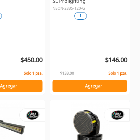
g
SL Prolighting
NEON-2835-120-G
1
$450.00
$146.00
Solo 1 pza.
$133.00
Solo 1 pza.
Agregar
Agregar