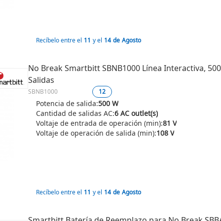
Recíbelo entre el
11
y el
14
de
Agosto
No Break Smartbitt SBNB1000 Línea Interactiva, 500W
Salidas
SBNB1000
12
Potencia de salida:
500 W
Cantidad de salidas AC:
6 AC outlet(s)
Voltaje de entrada de operación (min):
81 V
Voltaje de operación de salida (min):
108 V
Recíbelo entre el
11
y el
14
de
Agosto
Smartbitt Batería de Reemplazo para No Break SBBA