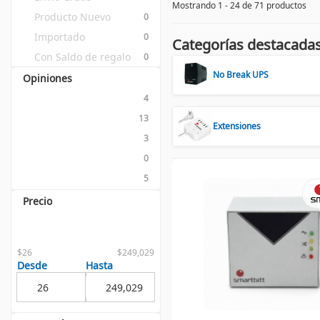
Mostrando 1 - 24 de 71 productos
Producto Nuevo
0
Importado
0
Categorías destacada
Con Saldo de regalo
0
No Break UPS
Opiniones
4
13
Extensiones
3
0
5
Precio
$26
$249,029
Desde
Hasta