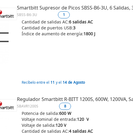
Smartbitt Supresor de Picos SBSS-B6-3U, 6 Salidas, 
SBSS-B6-3U
1
Cantidad de salidas AC:
6 salidas AC
Cantidad de puertos USB:
3
Índice de aumento de energía:
1800 J
Recíbelo entre el
11
y el
14
de
Agosto
Regulador Smartbitt R-BITT 1200S, 600W, 1200VA, Sa
SBAVR1200S
8
Potencia de salida:
600 W
Voltaje nominal de entrada:
120 V
Voltaje de salida:
120 V
Cantidad de salidas AC:
4 salidas AC