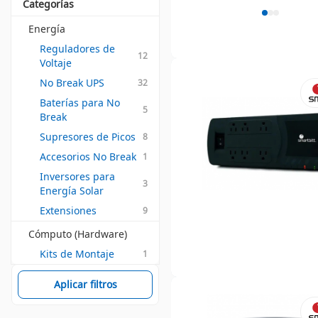
Categorías
Energía
Reguladores de 
12
Voltaje
No Break UPS
32
Baterías para No 
5
Break
Supresores de Picos
8
Accesorios No Break
1
Inversores para 
3
Energía Solar
Extensiones
9
Cómputo (Hardware)
Kits de Montaje
1
Aplicar filtros