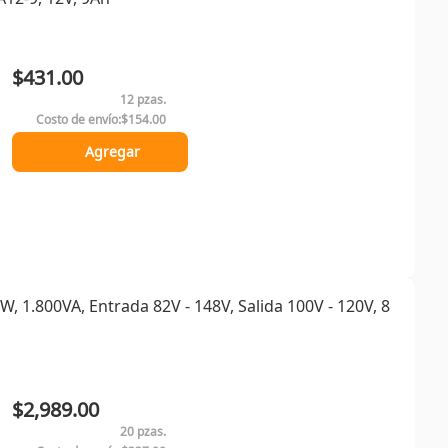
$431.00
12 pzas.
Costo de envío:
$154.00
Agregar
, 1.800VA, Entrada 82V - 148V, Salida 100V - 120V, 8
$2,989.00
20 pzas.