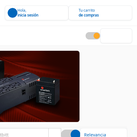
Hola,
Tu carrito
inicia sesión
de compras