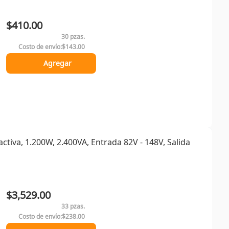
$410.00
30 pzas.
Costo de envío:
$143.00
Agregar
tiva, 1.200W, 2.400VA, Entrada 82V - 148V, Salida
$3,529.00
33 pzas.
Costo de envío:
$238.00