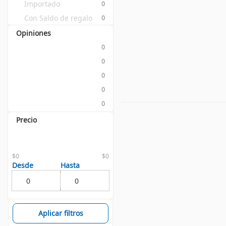
Importado
0
Con Saldo de regalo
0
Opiniones
0
0
0
0
0
Precio
$0
$0
Desde
Hasta
Aplicar filtros