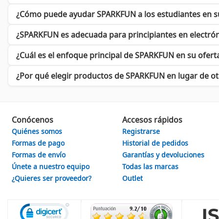
Amplia gama de productos para todas las necesidades.
Recursos educativos que fomentan el aprendizaje continuo
¿Cómo puede ayudar SPARKFUN a los estudiantes en s
Fácil acceso a soporte técnico y comunidad activa.
¿SPARKFUN es adecuada para principiantes en electrón
En el competitivo mercado de la electrónica, Sparkfun ha logr
de cables, tiene la oportunidad de convertirse en parte de una 
¿Cuál es el enfoque principal de SPARKFUN en su ofert
¿Por qué elegir productos de SPARKFUN en lugar de o
Únete a la revolución electrónica con Sparkfun
No esperes más para explorar el mundo de posibilidades que ofre
siguiente nivel. Descubre productos únicos y de calidad, y for
comienza tu viaje con Sparkfun.
Conócenos
Accesos rápidos
Quiénes somos
Registrarse
Formas de pago
Historial de pedidos
Formas de envío
Garantías y devoluciones
Únete a nuestro equipo
Todas las marcas
¿Quieres ser proveedor?
Outlet