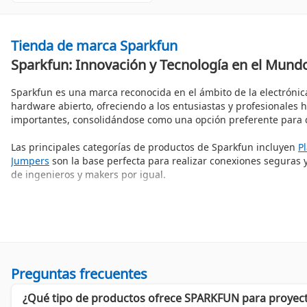
Tienda de marca Sparkfun
Sparkfun: Innovación y Tecnología en el Mundo
Sparkfun es una marca reconocida en el ámbito de la electrónica
hardware abierto, ofreciendo a los entusiastas y profesionale
importantes, consolidándose como una opción preferente para qu
Las principales categorías de productos de Sparkfun incluyen
P
Jumpers
son la base perfecta para realizar conexiones seguras y 
de ingenieros y makers por igual.
¿Qué hace a Sparkfun destacar en el mercado?
A lo largo de su trayectoria, Sparkfun ha recibido numerosos r
productos, también ofrece tutoriales, guías y recursos para ayu
amplia base de clientes, desde estudiantes hasta expertos en el
Preguntas frecuentes
Beneficios de elegir Sparkfun
¿Qué tipo de productos ofrece SPARKFUN para proyect
Componentes de alta calidad, diseñados para durar.