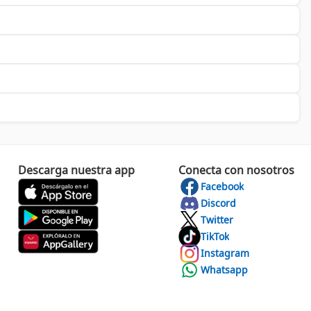
ada. Cada vez que un usuario adquiere una placa o un conjunto
ivos, su variada oferta te inspirará a llevar tus ideas al
interactuamos con la tecnología. Visita
Cyberpuerta
hoy y
Descarga nuestra app
Conecta con nosotros
Facebook
Discord
Twitter
TikTok
Instagram
Whatsapp