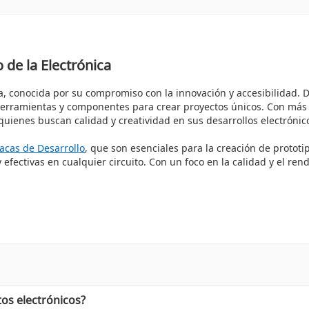
 de la Electrónica
, conocida por su compromiso con la innovación y accesibilidad. Des
s herramientas y componentes para crear proyectos únicos. Con má
ienes buscan calidad y creatividad en sus desarrollos electrónic
lacas de Desarrollo
, que son esenciales para la creación de prototi
efectivas en cualquier circuito. Con un foco en la calidad y el ren
econocimientos en la industria, siendo un referente en educación 
dar a los usuarios a desarrollar sus habilidades y conocimientos. 
ectrónica.
os electrónicos?