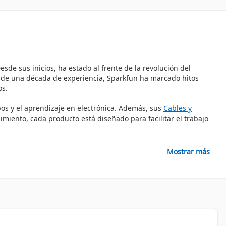
de sus inicios, ha estado al frente de la revolución del
s de una década de experiencia, Sparkfun ha marcado hitos
os.
pos y el aprendizaje en electrónica. Además, sus
Cables y
dimiento, cada producto está diseñado para facilitar el trabajo
Mostrar más
y comunidad DIY (hazlo tú mismo). La empresa no solo vende
Este enfoque educativo le ha permitido captar la atención de una