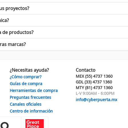
.
us proyectos?
ica?
ado no solo vender productos, sino cultivar una comunidad apasion
red global de innovadores y creadores.
a de productos?
tras marcas?
ce Sparkfun. Desde la creación de prototipos hasta proyectos educat
ma parte de la comunidad que está transformando la manera en que 
¿Necesitas ayuda?
Contacto
MEX (55) 4737 1360
¿Cómo comprar?
GDL (33) 4737 1360
Guías de compra
MTY (81) 4737 1360
Herramientas de compra
L-V 9:00AM - 6:00PM
Preguntas frecuentes
info@cyberpuerta.mx
Canales oficiales
Centro de información