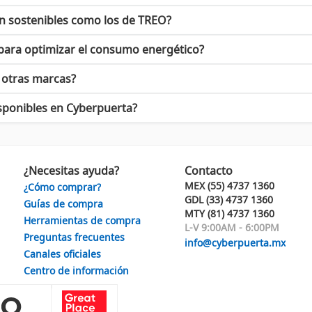
 miles de clientes que depositan su confianza en sus productos.
ón sostenibles como los de TREO?
 no puedes dejar de explorar la selección de
Lamparas-Treo
. La va
 para optimizar el consumo energético?
a otras marcas?
 producto de alta calidad, sino también ser parte de un movimiento
sponibles en Cyberpuerta?
rmar tu hogar o negocio. Explora nuestra amplia gama de producto
¿Necesitas ayuda?
Contacto
MEX (55) 4737 1360
¿Cómo comprar?
GDL (33) 4737 1360
Guías de compra
MTY (81) 4737 1360
Herramientas de compra
L-V 9:00AM - 6:00PM
Preguntas frecuentes
info@cyberpuerta.mx
Canales oficiales
Centro de información