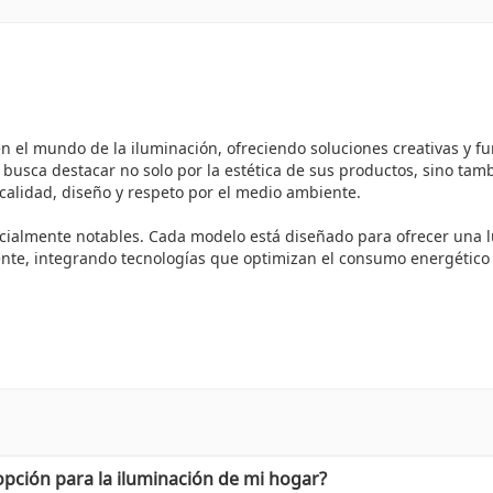
 el mundo de la iluminación, ofreciendo soluciones creativas y f
sca destacar no solo por la estética de sus productos, sino tambi
calidad, diseño y respeto por el medio ambiente.
cialmente notables. Cada modelo está diseñado para ofrecer una lu
te, integrando tecnologías que optimizan el consumo energético y
zones:
stética y funcionalidad, lo que las hace ideales para cualquier a
ue permite un menor consumo eléctrico sin sacrificar la calidad de
s,
TREO
asegura que su producción sea responsable con el medio
pción para la iluminación de mi hogar?
múltiples ocasiones por su visión innovadora y su capacidad de ad