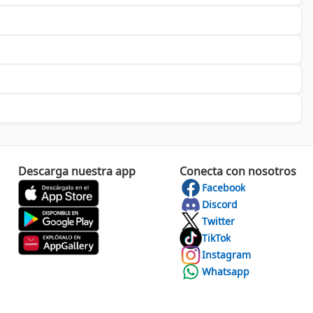
riedad disponible te permitirá encontrar la opción perfecta que
 hacia la iluminación consciente y sostenible. Cada compra es
s y disfruta de una iluminación perfecta que marca la
Descarga nuestra app
Conecta con nosotros
Facebook
Discord
Twitter
TikTok
Instagram
Whatsapp