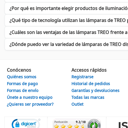
en un crecimiento sostenido, sino también en la satisfacción de
¿Por qué es importante elegir productos de iluminaci
Si buscas transformar tu espacio con elegancia y funcionalidad,
se adecúe a tu estilo y necesidades.
¿Qué tipo de tecnología utilizan las lámparas de TREO
¿Cuáles son las ventajas de las lámparas TREO frente 
Un Futuro Brillante con TREO
Adentrarse en el mundo de
TREO
no solo significa optar por un
¿Dónde puedo ver la variedad de lámparas de TREO di
un paso hacia un futuro más brillante y eco-amigable.
No esperes más; descubre hoy mismo cómo
TREO
puede transfo
diferencia.
Conócenos
Accesos rápidos
Quiénes somos
Registrarse
Formas de pago
Historial de pedidos
Formas de envío
Garantías y devoluciones
Únete a nuestro equipo
Todas las marcas
¿Quieres ser proveedor?
Outlet