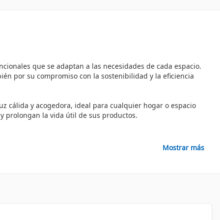
uncionales que se adaptan a las necesidades de cada espacio.
én por su compromiso con la sostenibilidad y la eficiencia
z cálida y acogedora, ideal para cualquier hogar o espacio
 prolongan la vida útil de sus productos.
Mostrar más
mbiente.
 la luz.
 ambiente.
aptarse a las tendencias del mercado. Esto se traduce no solo