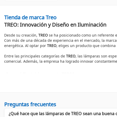
Tienda de marca Treo
TREO: Innovación y Diseño en Iluminación
Desde su creación,
TREO
se ha posicionado como un referente en
Con más de una década de experiencia en el mercado, la marca bu
energética. Al optar por
TREO
, eliges un producto que combina 
Entre las principales categorías de
TREO
, las lámparas son espe
comercial. Además, la empresa ha logrado innovar constantemen
¿Por qué Elegir Lámparas de TREO?
Los productos de iluminación de
TREO
destacan por diversas ra
Diseño Único:
Cada lámpara representa un equilibrio entre e
Eficiencia Energética:
La marca utiliza tecnología de punta q
Sostenibilidad:
Con un enfoque en productos eco-amigable
Preguntas frecuentes
Un Hito en el Mercado
¿Qué hace que las lámparas de TREO sean una buena o
Liderando el sector de iluminación,
TREO
ha sido reconocida en 