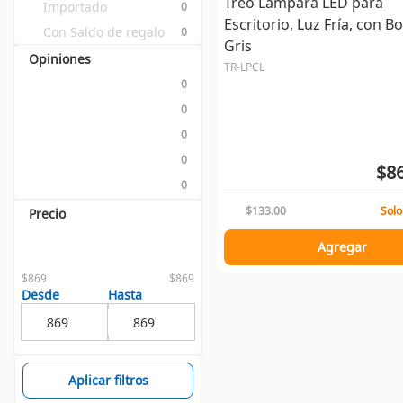
Treo Lámpara LED para
Importado
0
Escritorio, Luz Fría, con Bo
Con Saldo de regalo
0
Gris
Opiniones
TR-LPCL
0
0
0
0
$86
0
$133.00
Solo
Precio
Agregar
$869
$869
Desde
Hasta
Aplicar filtros