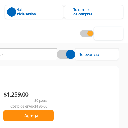
Hola,
Tu carrito
inicia sesión
de compras
$1,259.00
50 pzas.
Costo de envío:
$196.00
Agregar