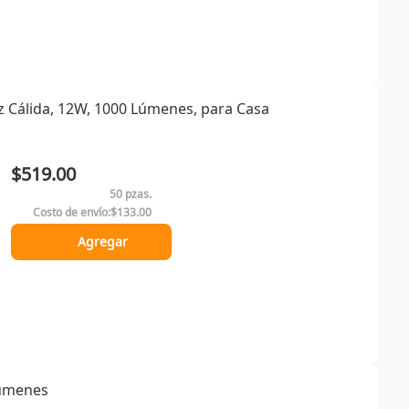
z Cálida, 12W, 1000 Lúmenes, para Casa
$519.00
50 pzas.
Costo de envío:
$133.00
Agregar
Lúmenes