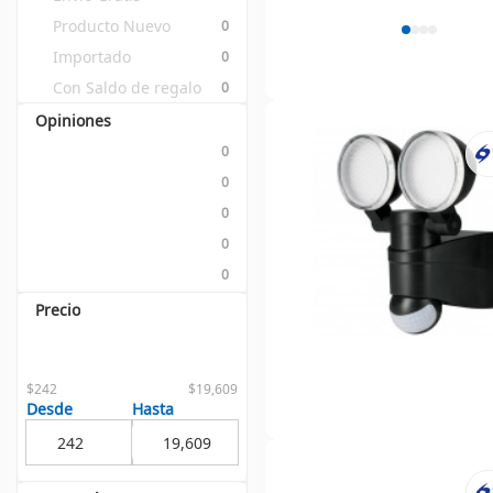
Producto Nuevo
0
Importado
0
Con Saldo de regalo
0
Opiniones
0
0
0
0
0
Precio
$242
$19,609
Desde
Hasta