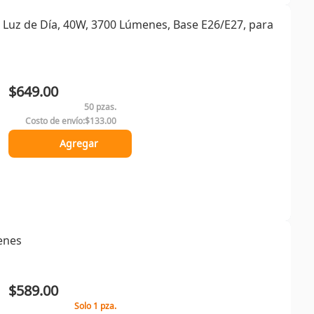
 Luz de Día, 40W, 3700 Lúmenes, Base E26/E27, para
$649.00
50 pzas.
Costo de envío:
$133.00
Agregar
enes
$589.00
Solo 1 pza.