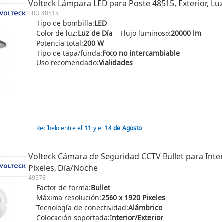
Volteck Lámpara LED para Poste 48515, Exterior, Lu
TRU 48515
Tipo de bombilla:
LED
Color de luz:
Luz de Día
Flujo luminoso:
20000 lm
Potencia total:
200 W
Tipo de tapa/funda:
Foco no intercambiable
Uso recomendado:
Vialidades
Recíbelo entre el
11
y el
14
de
Agosto
Volteck Cámara de Seguridad CCTV Bullet para Inter
Pixeles, Día/Noche
49578
Factor de forma:
Bullet
Máxima resolución:
2560 x 1920 Pixeles
Tecnología de conectividad:
Alámbrico
Colocación soportada:
Interior/Exterior