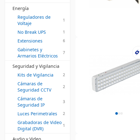
Energía
Reguladores de 
1
Voltaje
No Break UPS
1
Extensiones
6
Gabinetes y 
7
Armarios Eléctricos
Seguridad y Vigilancia
Kits de Vigilancia
2
Cámaras de 
2
Seguridad CCTV
Cámaras de 
3
Seguridad IP
Luces Perimetrales
2
Grabadoras de Video 
1
Digital (DVR)
Audio y Video