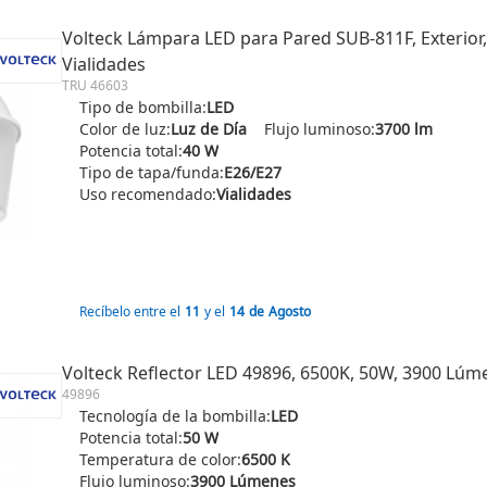
Volteck Lámpara LED para Pared SUB-811F, Exterior,
Vialidades
TRU 46603
Tipo de bombilla:
LED
Color de luz:
Luz de Día
Flujo luminoso:
3700 lm
Potencia total:
40 W
Tipo de tapa/funda:
E26/E27
Uso recomendado:
Vialidades
Recíbelo entre el
11
y el
14
de
Agosto
Volteck Reflector LED 49896, 6500K, 50W, 3900 Lúm
49896
Tecnología de la bombilla:
LED
Potencia total:
50 W
Temperatura de color:
6500 K
Flujo luminoso:
3900 Lúmenes