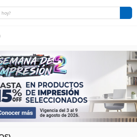
)
OS)