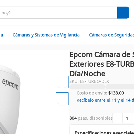
ia
Cámaras y Sistemas de Vigilancia
Cámaras de Segurida
Epcom Cámara de 
Exteriores E8-TURB
Día/Noche
SKU: E8-TURBO-DLX
Costo de envío:
$133.00
Recíbelo entre el
11
y el
14
804
 pzas. disponibles
Especificaciones esenciale