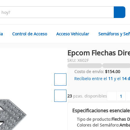
ia
Control de Acceso
Acceso Vehicular
Semáforos y Señ
Epcom Flechas Dir
SKU: X602F
Costo de envío:
$154.00
Recíbelo entre el
11
y el
14
23
 pzas. disponibles
Especificaciones esenciale
Tipo de producto:
Flechas D
Colores del Semáforo:
Amba