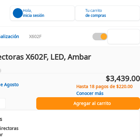
Hola,
Tu carrito
inicia sesión
de compras
alización
X602F
ectoras X602F, LED, Ambar
$3,439.00
de
Agosto
Hasta 18 pagos de $220.00
Conocer más
Agregar al carrito
s
irectoras
r