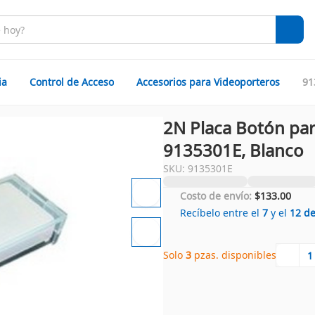
ia
Control de Acceso
Accesorios para Videoporteros
91
2N Placa Botón par
9135301E, Blanco
SKU: 9135301E
Costo de envío:
$133.00
Recíbelo entre el
7
y el
12
d
Solo 
3
 pzas. disponibles