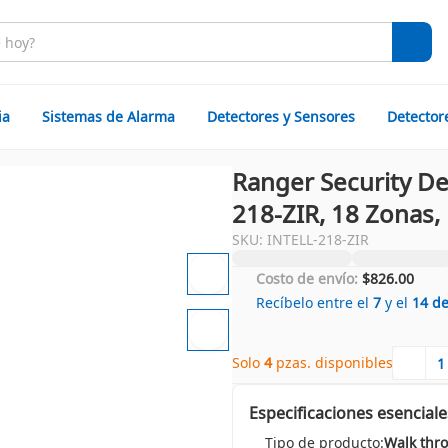
ia
Sistemas de Alarma
Detectores y Sensores
Detector
Ranger Security De
218-ZIR, 18 Zonas,
SKU: INTELL-218-ZIR
Costo de envío:
$826.00
Recíbelo entre el
7
y el
14
d
Solo 
4
 pzas. disponibles
Especificaciones esenciale
Tipo de producto:
Walk thr