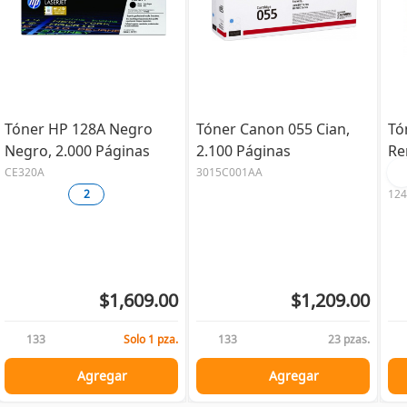
Tóner HP 128A Negro
Tóner Canon 055 Cian,
Tó
Negro, 2.000 Páginas
2.100 Páginas
Re
2.
CE320A
3015C001AA
2
12
$1,609.00
$1,209.00
133
Solo 1 pza.
133
23 pzas.
Agregar
Agregar