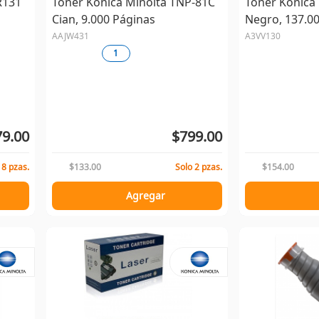
R131
Tóner Konica Minolta TNP-81C
Tóner Konica
Cian, 9.000 Páginas
Negro, 137.0
AAJW431
A3VV130
1
79.00
$799.00
 8 pzas.
$133.00
Solo 2 pzas.
$154.00
Agregar