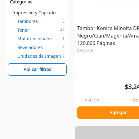
Categorías
Impresión y Copiado
Tambores
5
Tambor Konica Minolta D
Tóner
42
Negro/Cian/Magenta/Amar
Multifuncionales
1
120.000 Páginas
Reveladores
4
AAV70TD
Unidades de Imagen
2
Aplicar filtros
$3,2
$143.00
Sol
Agregar