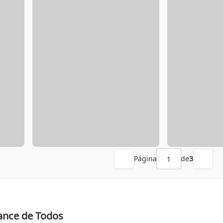
Página
de
3
ance de Todos