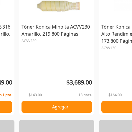
R-316
Tóner Konica Minolta ACVV230
Tóner Konica
illo,
Amarillo, 219.800 Páginas
Alto Rendimi
173.800 Pági
ACVV230
ACVV130
49.00
$3,689.00
o 1 pza.
$143.00
13 pzas.
$164.00
Agregar