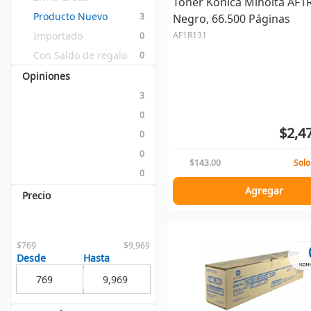
Tóner Konica Minolta AF1
Producto Nuevo
3
Negro, 66.500 Páginas
Importado
AF1R131
0
Con Saldo de regalo
0
Opiniones
3
0
$2,4
0
0
$143.00
Solo
0
Agregar
Precio
$769
$9,969
Desde
Hasta