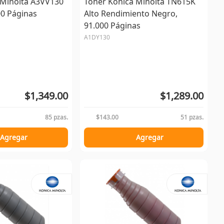
 Minolta A3VV130
Tóner Konica Minolta TN615K
00 Páginas
Alto Rendimiento Negro,
91.000 Páginas
A1DY130
$1,349.00
$1,289.00
85 pzas.
$143.00
51 pzas.
Agregar
Agregar