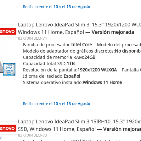
Recíbelo entre el
10
y el
13
de
Agosto
Laptop Lenovo IdeaPad Slim 3, 15.3" 1920x1200 WUXG
Windows 11 Home, Español
― Versión mejorada
83K1004BLM-V4
Familia de procesador:
Intel Core
Modelo del procesad
Modelo de adaptador de gráficos discretos:
No disponib
Capacidad de memoria RAM:
24GB
Capacidad total SSD:
1TB
Resolución de la pantalla:
1920x1200 WUXGA
Pantalla t
Idioma del teclado:
Español
Sistema operativo instalado:
Windows 11 Home
Recíbelo entre el
10
y el
13
de
Agosto
Laptop Lenovo IdeaPad Slim 3 15IRH10, 15.3" 1920x1
SSD, Windows 11 Home, Español
― Versión mejora
83K1004BLM-V3