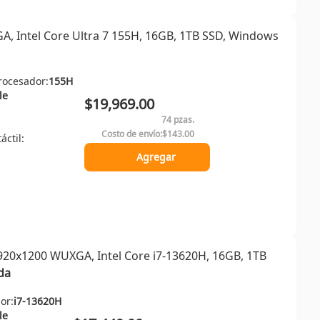
, Intel Core Ultra 7 155H, 16GB, 1TB SSD, Windows
rocesador:
155H
le
$19,969.00
74 pzas.
Costo de envío:
$143.00
áctil:
Agregar
920x1200 WUXGA, Intel Core i7-13620H, 16GB, 1TB
da
or:
i7-13620H
le