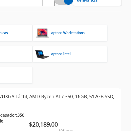
micas
Laptops Workstations
Laptops Intel
UXGA Táctil, AMD Ryzen AI 7 350, 16GB, 512GB SSD,
ocesador:
350
le
$20,189.00
195 pzas.