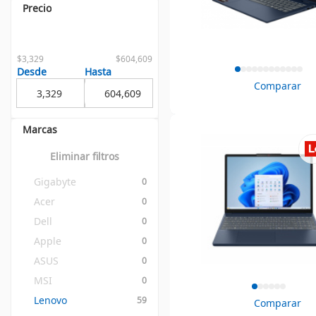
Precio
$3,329
$604,609
Desde
Hasta
Comparar
Marcas
Eliminar filtros
Gigabyte
0
Acer
0
Dell
0
Apple
0
ASUS
0
MSI
0
Lenovo
59
Comparar