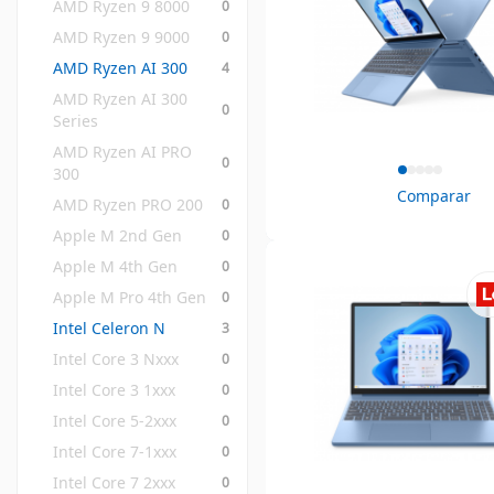
AMD Ryzen 9 8000
0
AMD Ryzen 9 9000
0
AMD Ryzen AI 300
4
AMD Ryzen AI 300 
0
Series
AMD Ryzen AI PRO 
0
300
Comparar
AMD Ryzen PRO 200
0
Apple M 2nd Gen
0
Apple M 4th Gen
0
Apple M Pro 4th Gen
0
Intel Celeron N
3
Intel Core 3 Nxxx
0
Intel Core 3 1xxx
0
Intel Core 5-2xxx
0
Intel Core 7-1xxx
0
Intel Core 7 2xxx
0