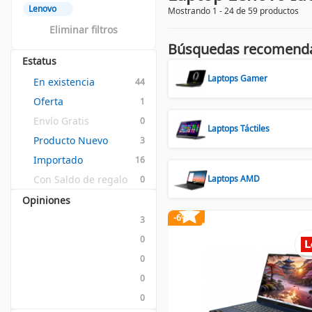
Lenovo
Mostrando 1 - 24 de 59 productos
Eliminar filtros
Búsquedas recomend
Estatus
Laptops Gamer
En existencia
44
Oferta
1
Envío Gratis
0
Laptops Táctiles
Producto Nuevo
3
Importado
16
Con Saldo de regalo
Laptops AMD
0
Opiniones
-6%
3
0
0
0
0