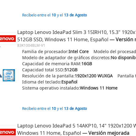
Recíbelo entre el
10
y el
13
de
Agosto
Laptop Lenovo IdeaPad Slim 3 15IRH10, 15.3" 1920x1
512GB SSD, Windows 11 Home, Español
― Versión 
83K1004BLM-V1
Familia de procesador:
Intel Core
Modelo del procesad
Modelo de adaptador de gráficos discretos:
No disponib
Capacidad de memoria RAM:
16GB
Capacidad total SSD:
512GB
Resolución de la pantalla:
1920x1200 WUXGA
Pantalla t
Idioma del teclado:
Español
Sistema operativo instalado:
Windows 11 Home
Recíbelo entre el
10
y el
13
de
Agosto
Laptop Lenovo IdeaPad 5 14AKP10, 14" 1920x1200 W
Windows 11 Home, Español
― Versión mejorada