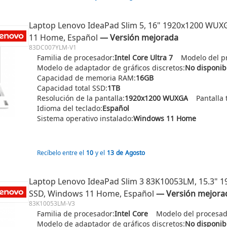
Laptop Lenovo IdeaPad Slim 5, 16" 1920x1200 WUXGA
11 Home, Español
― Versión mejorada
83DC007YLM-V1
Familia de procesador:
Intel Core Ultra 7
Modelo del p
Modelo de adaptador de gráficos discretos:
No disponib
Capacidad de memoria RAM:
16GB
Capacidad total SSD:
1TB
Resolución de la pantalla:
1920x1200 WUXGA
Pantalla t
Idioma del teclado:
Español
Sistema operativo instalado:
Windows 11 Home
Recíbelo entre el
10
y el
13
de
Agosto
Laptop Lenovo IdeaPad Slim 3 83K10053LM, 15.3" 1
SSD, Windows 11 Home, Español
― Versión mejora
83K10053LM-V3
Familia de procesador:
Intel Core
Modelo del procesad
Modelo de adaptador de gráficos discretos:
No disponib