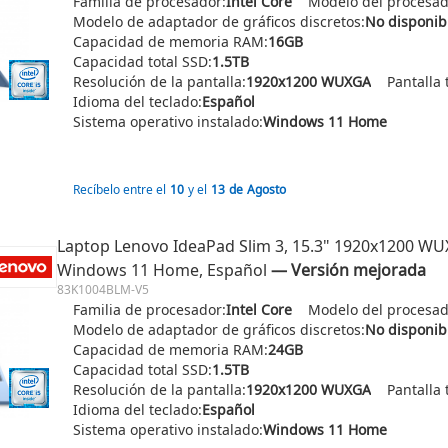
Familia de procesador:
Intel Core
Modelo del procesad
Modelo de adaptador de gráficos discretos:
No disponib
Capacidad de memoria RAM:
16GB
Capacidad total SSD:
1.5TB
Resolución de la pantalla:
1920x1200 WUXGA
Pantalla t
Idioma del teclado:
Español
Sistema operativo instalado:
Windows 11 Home
Recíbelo entre el
10
y el
13
de
Agosto
Laptop Lenovo IdeaPad Slim 3, 15.3" 1920x1200 WUXG
Windows 11 Home, Español
― Versión mejorada
83K1004BLM-V5
Familia de procesador:
Intel Core
Modelo del procesad
Modelo de adaptador de gráficos discretos:
No disponib
Capacidad de memoria RAM:
24GB
Capacidad total SSD:
1.5TB
Resolución de la pantalla:
1920x1200 WUXGA
Pantalla t
Idioma del teclado:
Español
Sistema operativo instalado:
Windows 11 Home