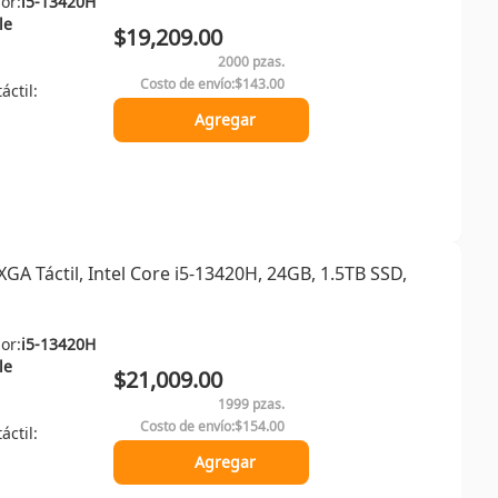
or:
i5-13420H
le
$19,209.00
2000 pzas.
Costo de envío:
$143.00
áctil:
Agregar
A Táctil, Intel Core i5-13420H, 24GB, 1.5TB SSD,
or:
i5-13420H
le
$21,009.00
1999 pzas.
Costo de envío:
$154.00
áctil:
Agregar