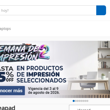
aptops
eapad