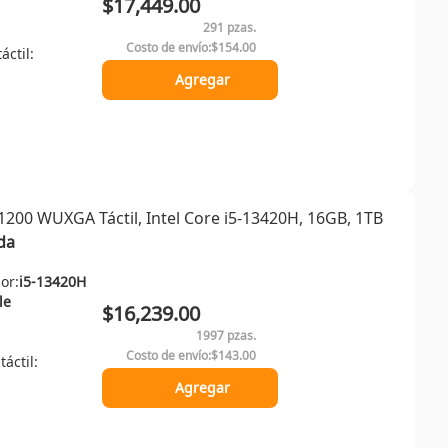
$17,449.00
291 pzas.
Costo de envío:
$154.00
áctil:
Agregar
200 WUXGA Táctil, Intel Core i5-13420H, 16GB, 1TB
da
or:
i5-13420H
le
$16,239.00
1997 pzas.
Costo de envío:
$143.00
táctil:
Agregar