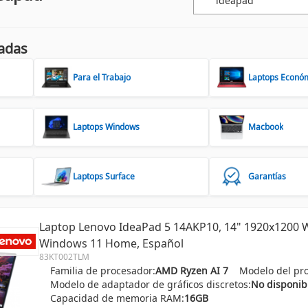
adas
Para el Trabajo
Laptops Econó
Laptops Windows
Macbook
Laptops Surface
Garantías
Laptop Lenovo IdeaPad 5 14AKP10, 14" 1920x1200 W
Windows 11 Home, Español
83KT002TLM
Familia de procesador:
AMD Ryzen AI 7
Modelo del pr
Modelo de adaptador de gráficos discretos:
No disponib
Capacidad de memoria RAM:
16GB