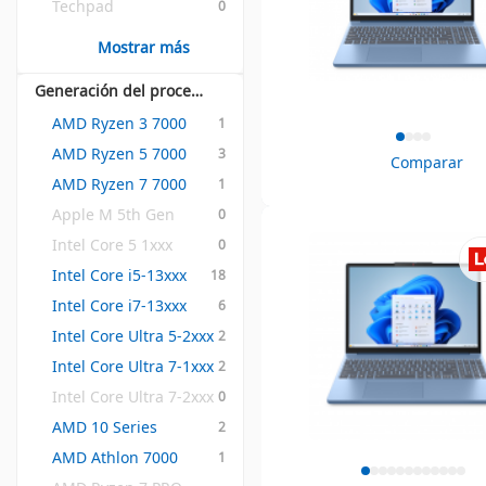
Techpad
0
Mostrar más
Generación del procesador
AMD Ryzen 3 7000
1
AMD Ryzen 5 7000
3
Comparar
AMD Ryzen 7 7000
1
Apple M 5th Gen
0
Intel Core 5 1xxx
0
Intel Core i5-13xxx
18
Intel Core i7-13xxx
6
Intel Core Ultra 5-2xxx
2
Intel Core Ultra 7-1xxx
2
Intel Core Ultra 7-2xxx
0
AMD 10 Series
2
AMD Athlon 7000
1