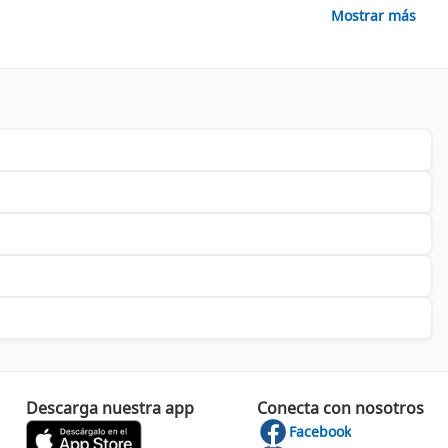
Mostrar más
encia, ha logrado vender millones de muebles, estableciendo
or estético a cualquier espacio, haciendo de cada producto una
productos. Este compromiso con el medio ambiente refleja una
e rincón especial de tu hogar o un
escritorio
que potencie tu
tilo y funcionalidad.
 compres, notarás la diferencia en calidad y diseño.
Descarga nuestra app
Conecta con nosotros
Facebook