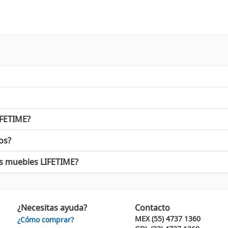
tiéndose en un sinónimo de calidad. Con más de 20 años de experi
 diseños no solo son funcionales, sino que también aportan un val
arga vida útil.
idad al usuario.
, desde la oficina hasta el hogar.
zando procesos y materiales sostenibles en la fabricación de sus 
LIFETIME?
cer sus compras.
os?
los muebles LIFETIME?
ue se ajuste a tus necesidades. Ya sea que busques una
silla
para es
ortunidad de transformar tus espacios con muebles que combinan es
 más cómodo y atractivo con LIFETIME. Desde el primer mueble que
¿Necesitas ayuda?
Contacto
MEX (55) 4737 1360
¿Cómo comprar?