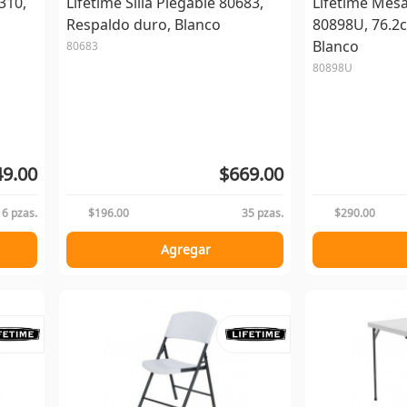
310,
Lifetime Silla Plegable 80683,
Lifetime Mesa
Respaldo duro, Blanco
80898U, 76.2
Blanco
80683
80898U
49.00
$669.00
16 pzas.
$196.00
35 pzas.
$290.00
Agregar