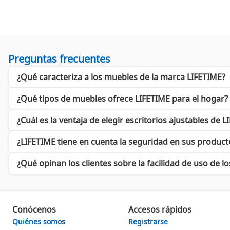
¿Por qué elegir LIFETIME?
LIFETIME ha alcanzado hitos importantes en el mercado, convir
una sólida percepción de confianza entre sus consumidores. Sus
pieza única.
Preguntas frecuentes
Beneficios Directos de Elegir LIFETIME
¿Qué caracteriza a los muebles de la marca LIFETIME?
Durabilidad:
Materiales de alta calidad que garantizan una l
Diseño ergonómico:
Pensado para brindar la máxima comod
Versatilidad:
Muebles que se adaptan a diferentes ambientes
¿Qué tipos de muebles ofrece LIFETIME para el hogar?
Además, LIFETIME se enorgullece de su enfoque ecológico, utili
¿Cuál es la ventaja de elegir escritorios ajustables de 
conciencia social que cada vez más consumidores valoran al ha
¿LIFETIME tiene en cuenta la seguridad en sus product
¡Descubre la variedad de LIFETIME!
¿Qué opinan los clientes sobre la facilidad de uso de 
Explora nuestra colección y encuentra el mobiliario perfecto q
productividad, LIFETIME tiene algo para ti. No te pierdas la op
Visita
Cyberpuerta
hoy mismo y da el primer paso hacia un hogar
Conócenos
Accesos rápidos
Quiénes somos
Registrarse