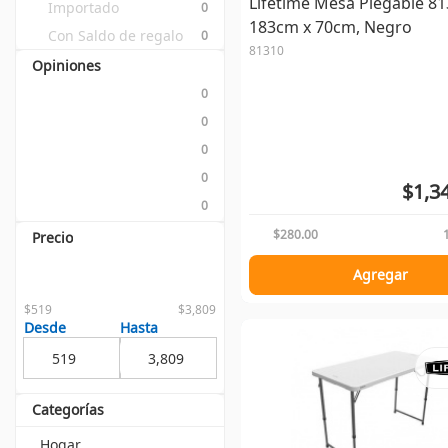
Lifetime Mesa Plegable 81
Importado
0
183cm x 70cm, Negro
Con Saldo de regalo
0
81310
Opiniones
0
0
0
0
$1,3
0
$280.00
Precio
Agregar
$519
$3,809
Desde
Hasta
Categorías
Hogar