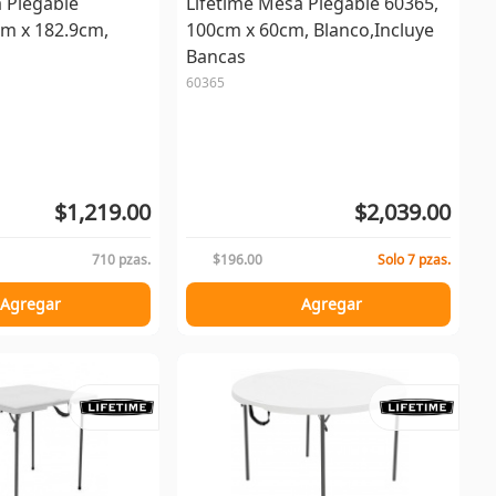
 Plegable
Lifetime Mesa Plegable 60365,
cm x 182.9cm,
100cm x 60cm, Blanco,Incluye
Bancas
60365
$1,219.00
$2,039.00
710 pzas.
$196.00
Solo 7 pzas.
Agregar
Agregar