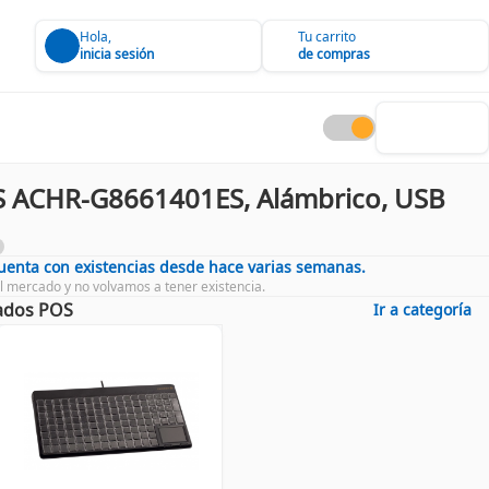
Hola,
Tu carrito
inicia sesión
de compras
S ACHR-G8661401ES, Alámbrico, USB
cuenta con existencias desde hace varias semanas.
l mercado y no volvamos a tener existencia.
ados POS
Ir a categoría